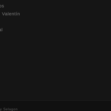
os
 Valentín
al
by
Selagon