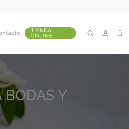
TIENDA
search
accoun
ontacto
ONLINE
 BODAS Y