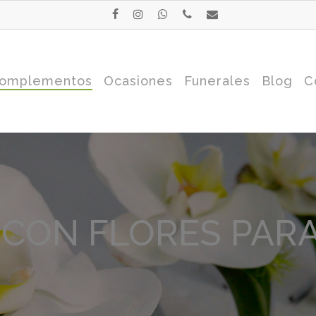
facebook
instagram
whatsapp
phone
email
omplementos
Ocasiones
Funerales
Blog
C
CON FLORES PARA