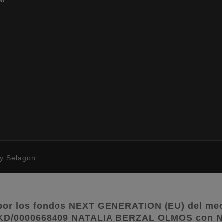
by
Selagon
por los fondos NEXT GENERATION (EU) del meca
o KD/0000668409 NATALIA BERZAL OLMOS con N