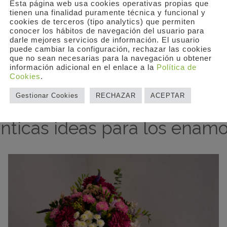
Esta página web usa cookies operativas propias que
tienen una finalidad puramente técnica y funcional y
cookies de terceros (tipo analytics) que permiten
oletero de Flores
Composición Flora
conocer los hábitos de navegación del usuario para
Bombonera
18,00
€
darle mejores servicios de información. El usuario
puede cambiar la configuración, rechazar las cookies
50,00
€
–
80,0
que no sean necesarias para la navegación u obtener
información adicional en el enlace a la
Política de
Cookies
.
Gestionar Cookies
RECHAZAR
ACEPTAR
ticas ideas para los enam