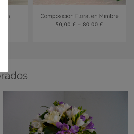
l en
Composición Floral en Mimbre
50,00
€
–
80,00
€
0
€
orados