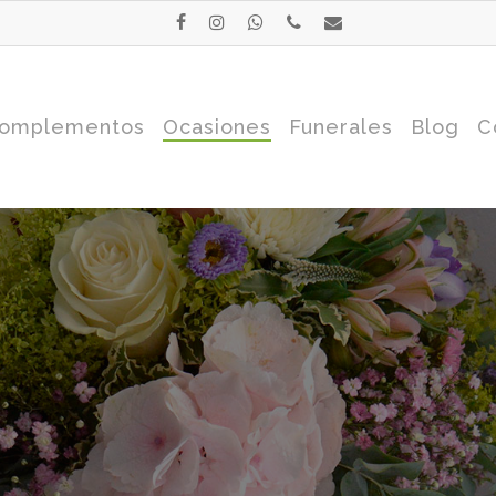
facebook
instagram
whatsapp
phone
email
omplementos
Ocasiones
Funerales
Blog
C