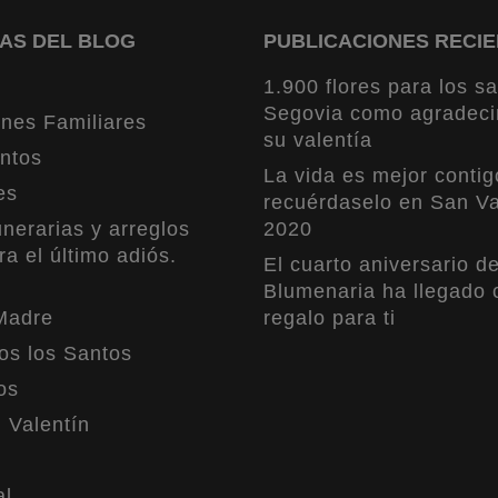
AS DEL BLOG
PUBLICACIONES RECI
1.900 flores para los sa
Segovia como agradeci
nes Familiares
su valentía
ntos
La vida es mejor contig
es
recuérdaselo en San Va
nerarias y arreglos
2020
ra el último adiós.
El cuarto aniversario d
Blumenaria ha llegado 
Madre
regalo para ti
os los Santos
os
 Valentín
al