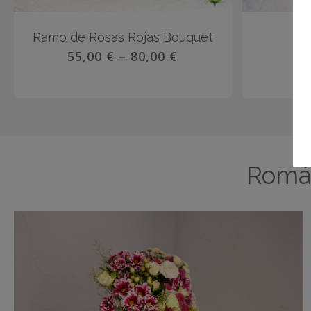
Ramo de Rosas Rojas Bouquet
Vi
55,00
€
–
80,00
€
Román