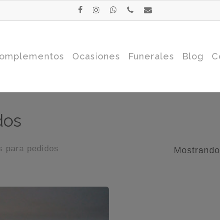
facebook
instagram
whatsapp
phone
email
omplementos
Ocasiones
Funerales
Blog
C
dos
 para pedidos
Mostrando 