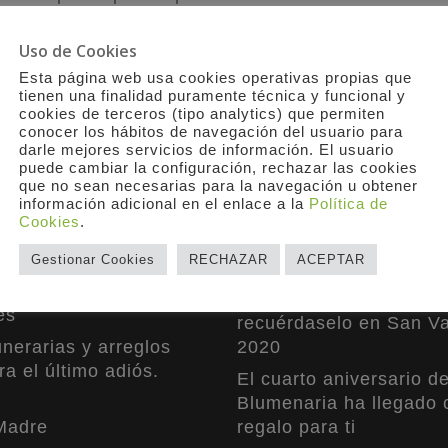
ial que haga tu detalle diferente y exclusivo. A
uando tengas en el carrito de compra.
Uso de Cookies
Esta página web usa cookies operativas propias que
tienen una finalidad puramente técnica y funcional y
cookies de terceros (tipo analytics) que permiten
conocer los hábitos de navegación del usuario para
darle mejores servicios de información. El usuario
puede cambiar la configuración, rechazar las cookies
AS DEL BLOG
PUBLICACIONES RECI
que no sean necesarias para la navegación u obtener
información adicional en el enlace a la
Política de
1.900 flores para los sa
Cookies
.
Segovia como agradeci
nes Familiares
Gestionar Cookies
RECHAZAR
ACEPTAR
su valentía
ntos
La vida es mejor contig
es
recuérdaselo en San Va
nerarias y arreglos
2020
ra el último adiós.
El cuarto aniversario d
Blumenaria ha llegado 
Madre
regalo para ti