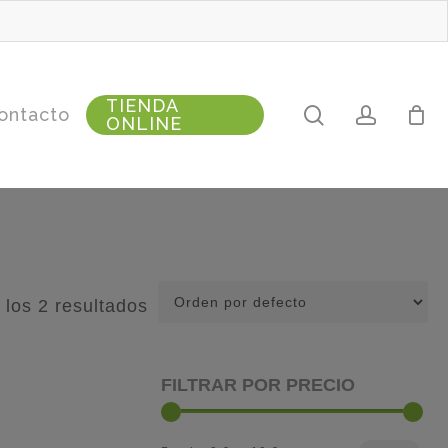
TIENDA
search
accoun
ontacto
ONLINE
los 2 resultados
FILTRAR POR PRECIO