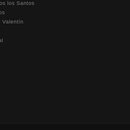
os los Santos
os
 Valentín
al