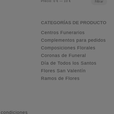
Pre
Pre
Precio:
0 €
—
10 €
Filtrar
mí
má
CATEGORÍAS DE PRODUCTO
Centros Funerarios
Complementos para pedidos
Composiciones Florales
Coronas de Funeral
Día de Todos los Santos
Flores San Valentín
Ramos de Flores
 condiciones