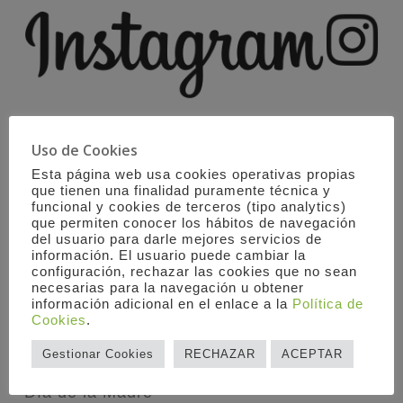
Uso de Cookies
Esta página web usa cookies operativas propias
CATEGORÍAS
que tienen una finalidad puramente técnica y
funcional y cookies de terceros (tipo analytics)
que permiten conocer los hábitos de navegación
Bodas
del usuario para darle mejores servicios de
Celebraciones Familiares
información. El usuario puede cambiar la
configuración, rechazar las cookies que no sean
Complementos
necesarias para la navegación u obtener
información adicional en el enlace a la
Política de
Comuniones
Cookies
.
Coronas funerarias y arreglos florales para
Gestionar Cookies
RECHAZAR
ACEPTAR
el último adiós. Funerales
Día de la Madre