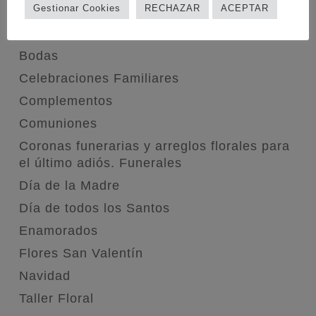
Gestionar Cookies
RECHAZAR
ACEPTAR
CATEGORÍAS
Bodas
Celebraciones Familiares
Complementos
Comuniones
Coronas funerarias y arreglos florales para
el último adiós. Funerales
Día de la Madre
Día de todos los Santos
Enamorados
Flores San Valentín
Navidad
Taller Floral