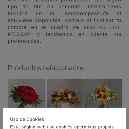
tipo de flor en concreto, intentaremos
incluirla en el ramo/composición si
estuviese disponible. Anótalo al finalizar tu
compra en el cuadro de «NOTAS DEL
PEDIDO” y tendremos en cuenta tus
preferencias.
Productos relacionados
Uso de Cookies
Ramo de
Composición
Ramo de
Esta página web usa cookies operativas propias