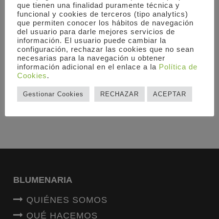
que tienen una finalidad puramente técnica y
Rosas
Floral en
Flores
funcional y cookies de terceros (tipo analytics)
Rojas
Mimbre
Naturales
que permiten conocer los hábitos de navegación
Bouquet
Bouquet
50,00
€
del usuario para darle mejores servicios de
información. El usuario puede cambiar la
–
55,00
€
45,00
€
configuración, rechazar las cookies que no sean
80,00
€
–
–
necesarias para la navegación u obtener
80,00
€
75,00
€
información adicional en el enlace a la
Política de
Cookies
.
Gestionar Cookies
RECHAZAR
ACEPTAR
CATEGORÍAS DE PRODUCTO
BLUMENARIA
QUIÉNES SOMOS
QUÉ HACEMOS