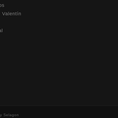
os
 Valentín
al
by
Selagon