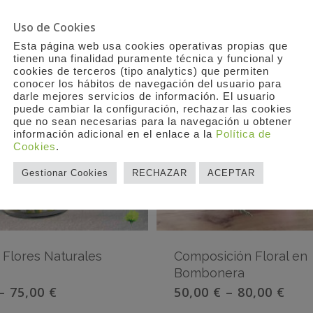
Uso de Cookies
Esta página web usa cookies operativas propias que
tienen una finalidad puramente técnica y funcional y
cookies de terceros (tipo analytics) que permiten
conocer los hábitos de navegación del usuario para
darle mejores servicios de información. El usuario
puede cambiar la configuración, rechazar las cookies
que no sean necesarias para la navegación u obtener
información adicional en el enlace a la
Política de
Cookies
.
Gestionar Cookies
RECHAZAR
ACEPTAR
Flores Naturales
Composición Floral en
Bombonera
–
75,00
€
50,00
€
–
80,00
€