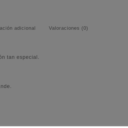
ación adicional
Valoraciones (0)
ón tan especial.
ande.