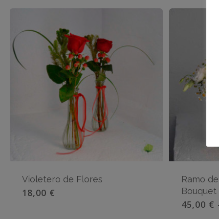
Violetero de Flores
Ramo de 
Bouquet
18,00
€
45,00
€