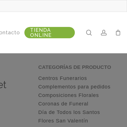
TIENDA
search
accoun
ontacto
ONLINE
CATEGORÍAS DE PRODUCTO
Centros Funerarios
et
Complementos para pedidos
Composiciones Florales
Coronas de Funeral
Día de Todos los Santos
Flores San Valentín