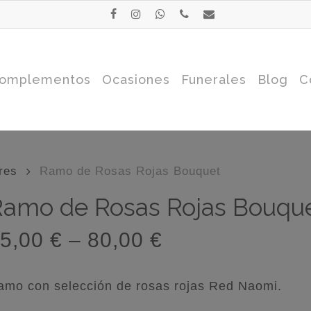
facebook
instagram
whatsapp
phone
email
omplementos
Ocasiones
Funerales
Blog
C
res
Ramo de Rosas Rojas Bouquet
Ramo de Rosas Rojas Bouqu
5,00
€
–
80,00
€
amo con selección de rosas rojas Red Naomi.