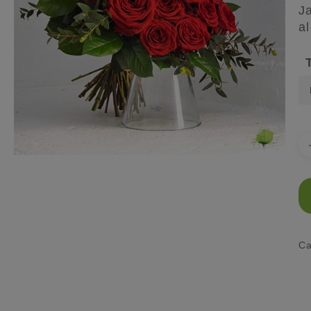
J
al
Pulsa enter para buscar o ESC para cerrar
Ca