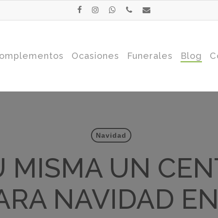
facebook
instagram
whatsapp
phone
email
omplementos
Ocasiones
Funerales
Blog
C
Navidad
Ú MISMA UN CEN
ARA NAVIDAD E