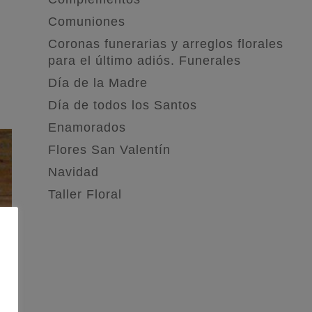
Comuniones
Coronas funerarias y arreglos florales
para el último adiós. Funerales
Día de la Madre
Día de todos los Santos
Enamorados
Flores San Valentín
Navidad
Taller Floral