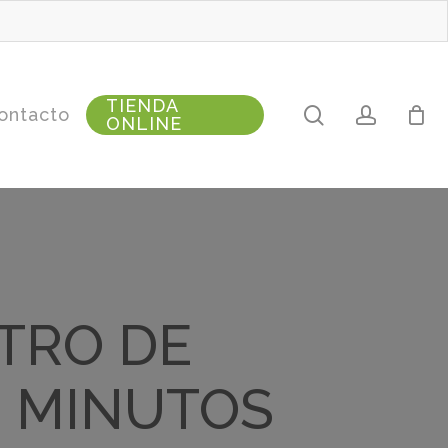
TIENDA
search
accoun
ontacto
ONLINE
TRO DE
N MINUTOS