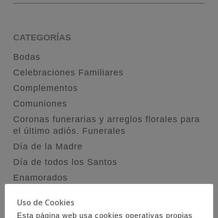
CATEGORÍAS
Bodas
Celebraciones Familiares
Complementos
Comuniones
Coronas funerarias y arreglos florales para
el último adiós. Funerales
Día de la Madre
Día de todos los Santos
Enamorados
Flores San Valentín
Uso de Cookies
Navidad
Esta página web usa cookies operativas propias