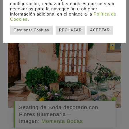
ceremonia. De esta manera, habremos
configuración, rechazar las cookies que no sean
necesarias para la navegación u obtener
«desaparecido» antes de que vuestros
información adicional en el enlace a la
Política de
invitados lleguen.
Cookies
.
Gestionar Cookies
RECHAZAR
ACEPTAR
Seating de Boda decorado con
Flores Blumenaria –
Imagen:
Momenta Bodas