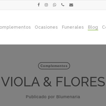
facebook
instagram
whatsapp
phone
email
omplementos
Ocasiones
Funerales
Blog
C
Complementos
VIOLA & FLORES
Publicado por
Blumenaria