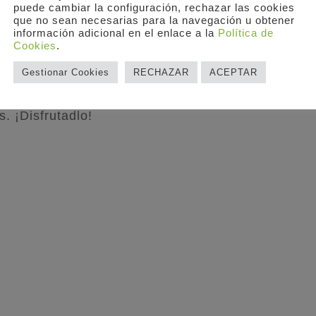
puede cambiar la configuración, rechazar las cookies
as…), pero ¿qué haría una orquesta para conseguir 
que no sean necesarias para la navegación u obtener
los agudos del violín y los graves del violonchel
información adicional en el enlace a la
Política de
ante, de una viola. Y es que, como todo en la vid
Cookies
.
rmonía y el equilibrio.
Gestionar Cookies
RECHAZAR
ACEPTAR
a este instrumento, que dejándose escuchar (Suite
. ¡Disfrutadlo!