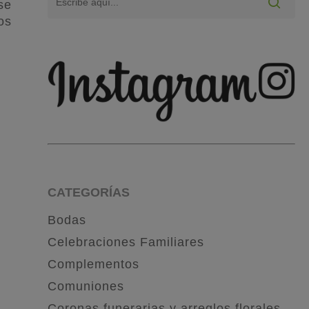
se
os
CATEGORÍAS
Bodas
Celebraciones Familiares
Complementos
Comuniones
Coronas funerarias y arreglos florales