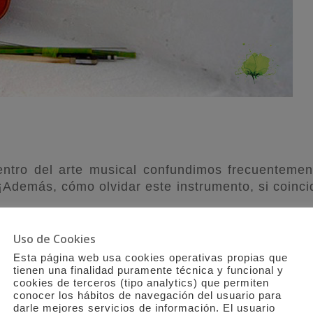
entro del arte musical confundimos frecuentemen
a. ¡Además, cómo olvidar este instrumento, si coinci
Uso de Cookies
 más conocida por nosotros y más habituados a v
iento común de toda la vida. Ese que vemos planta
Esta página web usa cookies operativas propias que
tienen una finalidad puramente técnica y funcional y
tos de toda casa que guste de flores y color.
cookies de terceros (tipo analytics) que permiten
conocer los hábitos de navegación del usuario para
ro de los instrumentos de cuerda (nos consta que h
darle mejores servicios de información. El usuario