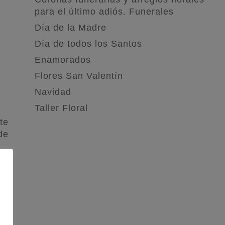
para el último adiós. Funerales
Día de la Madre
Día de todos los Santos
Enamorados
Flores San Valentín
Navidad
Taller Floral
te
de
er
do
ay