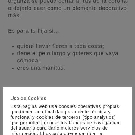
organza se puede cortar al ras de la corona
o dejarlo caer como un elemento decorativo
más.
Es para tu hija si…
quiere llevar flores a toda costa;
tiene el pelo largo y quieres que vaya
cómoda;
eres una manitas.
Uso de Cookies
5. Peinado con ondas y semirrecogido
con un tocado de rosas
Esta página web usa cookies operativas propias
que tienen una finalidad puramente técnica y
funcional y cookies de terceros (tipo analytics)
La última propuesta que te traigo hoy es
que permiten conocer los hábitos de navegación
del usuario para darle mejores servicios de
hacerle unas ondas y recogerle los
información. El usuario puede cambiar la