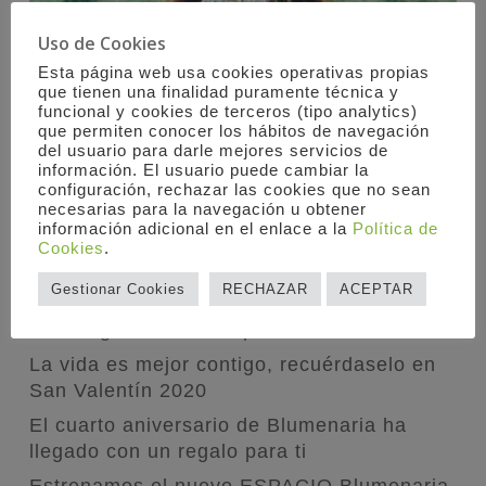
Uso de Cookies
Esta página web usa cookies operativas propias
que tienen una finalidad puramente técnica y
funcional y cookies de terceros (tipo analytics)
que permiten conocer los hábitos de navegación
del usuario para darle mejores servicios de
información. El usuario puede cambiar la
Comprar Flores Online
configuración, rechazar las cookies que no sean
necesarias para la navegación u obtener
información adicional en el enlace a la
Política de
Cookies
.
PUBLICACIONES
Gestionar Cookies
RECHAZAR
ACEPTAR
1.900 flores para los sanitarios de Segovia
como agradecimiento por su valentía
La vida es mejor contigo, recuérdaselo en
San Valentín 2020
El cuarto aniversario de Blumenaria ha
llegado con un regalo para ti